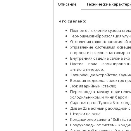
Описание
Технические характер
Что сделано:
Полное остекление кузова стек
Термошумовиброизоляция улу
Отопления салона: зависимый о
Управление системами освеще
стороны и в салоне пассажиров
Внутренняя отделка салона эко
Настил пола ламинированн
антистатическое,
Запирающее устройство задни
Боковая подножка с электро п
Люк аварийный (стекло)
Перегородка между водителе
холодильником, и мини баром
Сиденья пр-во Турция 6шт с по
Диван 2х местный раскладной 
Шторки на окна
Кондиционер салона 10кВт (шт
Воздуховоды от системы конд
Автономный воздушный отопит