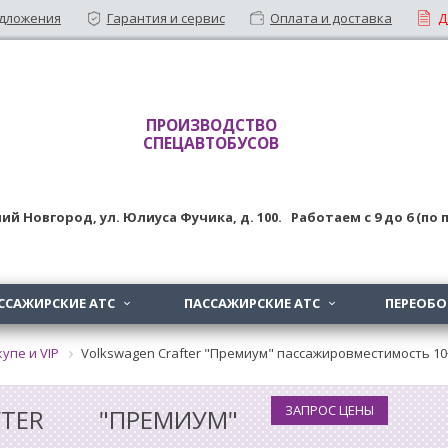
дложения
Гарантия и сервис
Оплата и доставка
Д
ПРОИЗВОДСТВО
СПЕЦАВТОБУСОВ
ий Новгород
,
ул. Юлиуса Фучика, д. 100
. Работаем с
9
до
6 (по
ССАЖИРСКИЕ АТС
ПАССАЖИРСКИЕ АТС
ПЕРЕОБ


упе и VIP
Volkswagen Crafter "Премиум" пассажировместимость 10
ЗАПРОС ЦЕНЫ
FTER "ПРЕМИУМ"