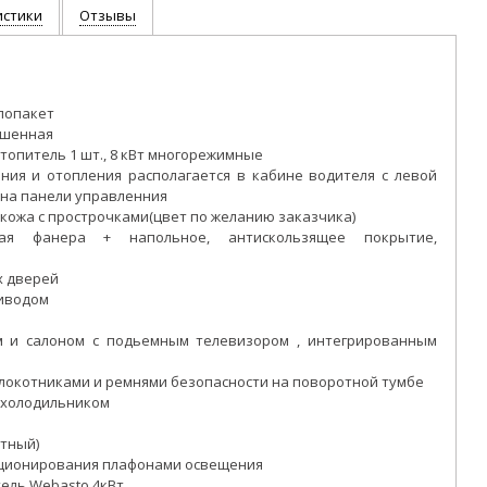
истики
Отзывы
лопакет
чшенная
топитель 1 шт., 8 кВт многорежимные
ния и отопления располагается в кабине водителя с левой
 на панели управленния
 кожа с прострочками(цвет по желанию заказчика)
ая фанера + напольное, антискользящее покрытие,
х дверей
риводом
м и салоном с подьемным телевизором , интегрированным
длокотниками и ремнями безопасности на поворотной тумбе
с холодильником
атный)
иционирования плафонами освещения
ель Webasto 4кВт