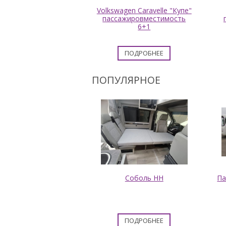
ot Boxer "Аэропорт"
Volkswagen Caravelle "Купе"
ажировместимость
пассажировместимость
11+1
6+1
ПОДРОБНЕЕ
ПОДРОБНЕЕ
ПОПУЛЯРНОЕ
икальный салон
Соболь НН
Па
иматум" для Peugeot
Boxer
 249 000 руб.
ПОДРОБНЕЕ