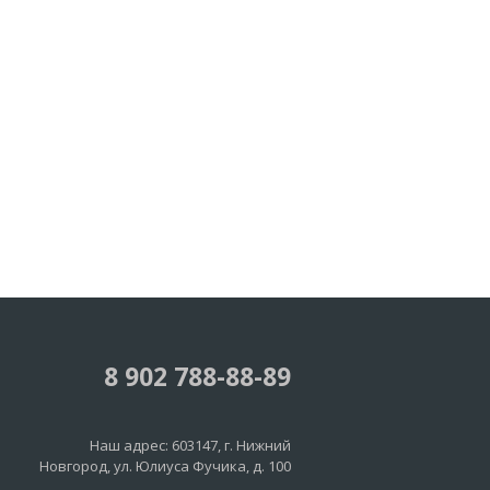
8 902 788-88-89
Наш адрес:
603147
, г.
Нижний
Новгород
,
ул. Юлиуса Фучика, д. 100