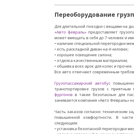
Переоборудование груз
Для длительной поездки с вещами на д
«Авто февраль»
предоставляет грузоп
может вмещать в себя до 7 человек и и
• наличие специальной перегородки ме
• есть раскладной диван на 4 человек;
• хорошее освещение салона;
• отделка качественным материалом;
• обшивка всех арок для колес и прочее.
Все авто отвечают современным требов
Грузопассажирский автобус
повышенно
транспортировке грузов с приятным
фургонов
в такие безопасные для пас
занимается компания «Авто Февраль» н
Часть заказов согласно техническим з
повышенной комфортности. В части
следующем:
• установка безопасной перегородки ме