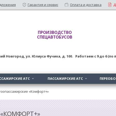
дложения
Гарантия и сервис
Оплата и доставка
Д
ПРОИЗВОДСТВО
СПЕЦАВТОБУСОВ
ий Новгород
,
ул. Юлиуса Фучика, д. 100
. Работаем с
9
до
6 (по
ССАЖИРСКИЕ АТС
ПАССАЖИРСКИЕ АТС
ПЕРЕОБ


узопассажирские «Комфорт+»
 «КОМФОРТ+»