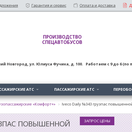
дложения
Гарантия и сервис
Оплата и доставка
Д
ПРОИЗВОДСТВО
СПЕЦАВТОБУСОВ
ий Новгород
,
ул. Юлиуса Фучика, д. 100
. Работаем с
9
до
6 (по
ССАЖИРСКИЕ АТС
ПАССАЖИРСКИЕ АТС
ПЕРЕОБ


узопассажирские «Комфорт+»
Iveco Daily №343 грузпас повышенн
ЗАПРОС ЦЕНЫ
РУЗПАС ПОВЫШЕННОЙ