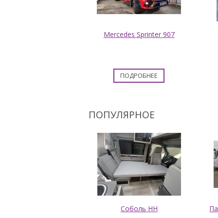
geot Boxer №302
Mercedes Sprinter 907
зпас повышенной
комфортности
ПОДРОБНЕЕ
ПОДРОБНЕЕ
ПОПУЛЯРНОЕ
икальный салон
Соболь НН
Па
иматум" для Peugeot