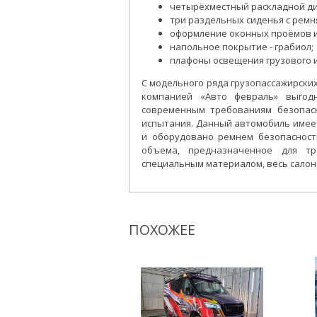
четырёхместный раскладной ди
три раздельных сиденья с ремн
оформление оконных проёмов и
напольное покрытие - грабиол;
плафоны освещения грузового и
С модельного ряда грузопассажирск
компанией «Авто февраль» выгод
современным требованиям безопасн
испытания. Данный автомобиль имеет
и оборудовано ремнем безопасност
объема, предназначенное для тр
специальным материалом, весь сало
ПОХОЖЕЕ