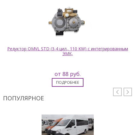
Редуктор OMVL STD (3-4 цил., 110 KW) с интегрированным
ЭМК,
от 88 руб.
ПОДРОБНЕЕ


ПОПУЛЯРНОЕ