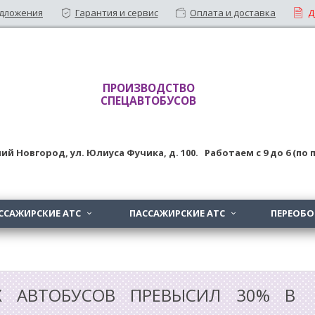
дложения
Гарантия и сервис
Оплата и доставка
Д
ПРОИЗВОДСТВО
СПЕЦАВТОБУСОВ
ий Новгород
,
ул. Юлиуса Фучика, д. 100
. Работаем с
9
до
6 (по
ССАЖИРСКИЕ АТС
ПАССАЖИРСКИЕ АТС
ПЕРЕОБ


Х АВТОБУСОВ ПРЕВЫСИЛ 30% В