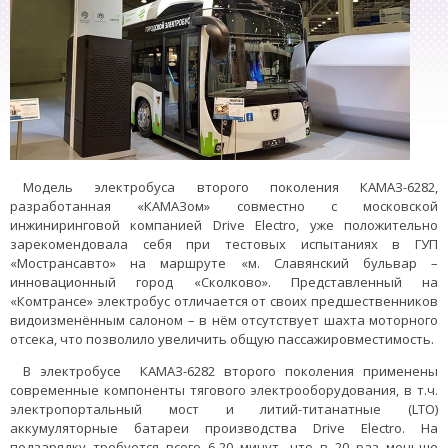
Модель электробуса второго поколения КАМАЗ-6282,
разработанная «КАМАЗом» совместно с московской
инжиниринговой компанией Drive Electro, уже положительно
зарекомендовала себя при тестовых испытаниях в ГУП
«Мострансавто» на маршруте «м. Славянский бульвар –
инновационный город «Сколково». Представленный на
«Комтрансе» электробус отличается от своих предшественников
видоизменённым салоном – в нём отсутствует шахта моторного
отсека, что позволило увеличить общую пассажировместимость.
В электробусе КАМАЗ-6282 второго поколения применены
современные компоненты тягового электрооборудования, в т.ч.
электропортальный мост и литий-титанатные (LTO)
аккумуляторные батареи производства Drive Electro. На
подзарядку требуется всего 6-20 минут, что в 20 раз меньше