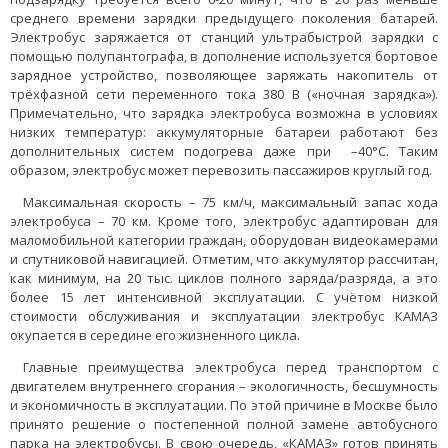
среднего времени зарядки предыдущего поколения батарей.
Электробус заряжается от станций ультрабыстрой зарядки с
помощью полупантографа, в дополнение используется бортовое
зарядное устройство, позволяющее заряжать накопитель от
трёхфазной сети переменного тока 380 В («ночная зарядка»).
Примечательно, что зарядка электробуса возможна в условиях
низких температур: аккумуляторные батареи работают без
дополнительных систем подогрева даже при –40°С. Таким
образом, электробус может перевозить пассажиров круглый год.
Максимальная скорость – 75 км/ч, максимальный запас хода
электробуса – 70 км. Кроме того, электробус адаптирован для
маломобильной категории граждан, оборудован видеокамерами
и спутниковой навигацией. Отметим, что аккумулятор рассчитан,
как минимум, на 20 тыс. циклов полного заряда/разряда, а это
более 15 лет интенсивной эксплуатации. С учётом низкой
стоимости обслуживания и эксплуатации электробус КАМАЗ
окупается в середине его жизненного цикла.
Главные преимущества электробуса перед транспортом с
двигателем внутреннего сгорания – экологичность, бесшумность
и экономичность в эксплуатации. По этой причине в Москве было
принято решение о постепенной полной замене автобусного
парка на электробусы. В свою очередь, «КАМАЗ» готов принять