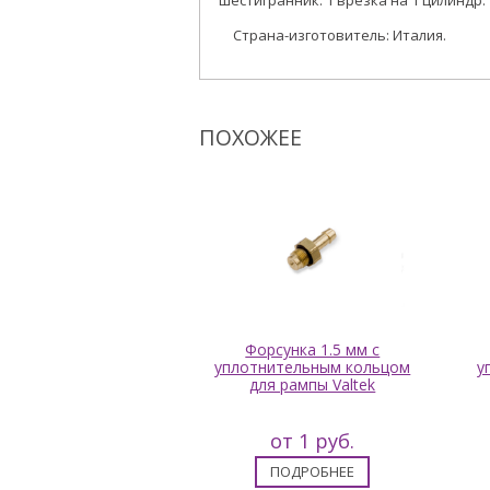
шестигранник. 1 врезка на 1 цилиндр.
Страна-изготовитель: Италия.
ПОХОЖЕЕ
а в коллектор M6*1
Форсунка 1.5 мм с
MVL внутренний
уплотнительным кольцом
у
игранник уп. 50шт.
для рампы Valtek
от 23 руб.
от 1 руб.
ПОДРОБНЕЕ
ПОДРОБНЕЕ