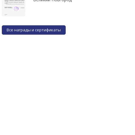
Все награды и сертификаты
Фильтр газа системы
Фильтр газа системы
впрыска ULTRA 360,
впрыска SAVER 12*12 (1
вихревой с сепаратором
вых.),
конденсата
от 11 руб.
от 4 руб.
ПОДРОБНЕЕ
ПОДРОБНЕЕ