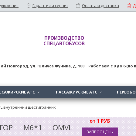
дложения
Гарантия и сервис
Оплата и доставка
Д
ПРОИЗВОДСТВО
СПЕЦАВТОБУСОВ
ий Новгород
,
ул. Юлиуса Фучика, д. 100
. Работаем с
9
до
6 (по
ССАЖИРСКИЕ АТС
ПАССАЖИРСКИЕ АТС
ПЕРЕОБ


VL внутренний шестигранник
от 1 РУБ
КТОР M6*1 OMVL
ЗАПРОС ЦЕНЫ