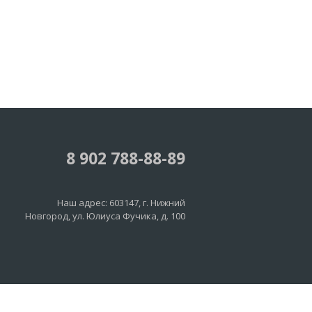
8 902 788-88-89
Наш адрес:
603147
, г.
Нижний
Новгород
,
ул. Юлиуса Фучика, д. 100