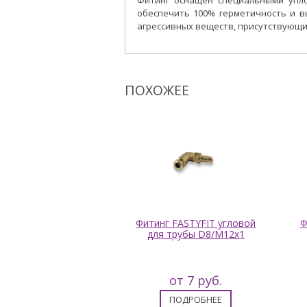
Фитинг оснащен специальными упл
обеспечить 100% герметичность и 
агрессивных веществ, присутствующи
ПОХОЖЕЕ
ALUPIPE с наружной
Фитинг FASTYFIT угловой
Ф
ой с уплотнителем
для трубы D8/M12x1
D6 мм
от 1 руб.
от 7 руб.
ПОДРОБНЕЕ
ПОДРОБНЕЕ