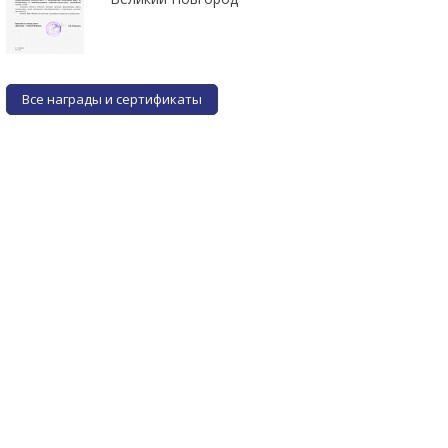
Все награды и сертификаты
Фитинг FASTYFIT прямой
Фитинг FASTYFIT прямой
для трубы D8/М12*1
для трубы D6/М10*1
от 5 руб.
от 4 руб.
ПОДРОБНЕЕ
ПОДРОБНЕЕ