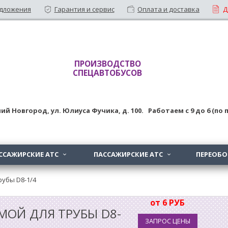
дложения
Гарантия и сервис
Оплата и доставка
Д
ПРОИЗВОДСТВО
СПЕЦАВТОБУСОВ
ий Новгород
,
ул. Юлиуса Фучика, д. 100
. Работаем с
9
до
6 (по
ССАЖИРСКИЕ АТС
ПАССАЖИРСКИЕ АТС
ПЕРЕОБ


рубы D8-1/4
от 6 РУБ
ЯМОЙ ДЛЯ ТРУБЫ D8-
ЗАПРОС ЦЕНЫ