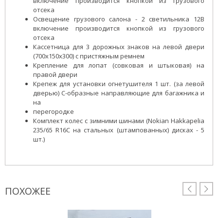
включение производится кнопкой из грузового
отсека
Освещение грузового салона - 2 светильника 12В
включение производится кнопкой из грузового
отсека
Кассетница для 3 дорожных знаков на левой двери
(700x150x300) с пристяжным ремнем
Крепление для лопат (совковая и штыковая) на
правой двери
Крепеж для установки огнетушителя 1 шт. (за левой
дверью) С-образные направляющие для багажника и
на
перегородке
Комплект колес с зимними шинами (Nokian Hakkapelia
235/65 R16С на стальных (штампованных) дисках - 5
шт.)
ПОХОЖЕЕ

