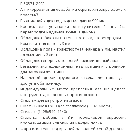
Р 50574- 2002
Антикоррозийная обработка скрытых и закрываемых
полостей
Выдвижной ящик под сидение длина 900 мм
Крепеж для установки огнетушителя 1 шт. (на
перегородке над выдвижным ящиком)
Облицовка боковых стен, потолка, перегородки –
Композитная панель 3 мм
Облицовка пола - транспортная фанера 9 мм, настил
алюминиевый лист
Облицовка дверных полостей - алюминиевый лист
Багажник экспедиционный, над крышный с роликом
для загрузки лестницы.
На левой двери грузового отсека лестница для
доступа к багажнику.
Индивидуальные места крепления для шанцевого
инструмента, шланговых противогазов
Стеллаж для двух противогазов
Шкаф (1200x360x800) со стеллажом (600x360x750)
Стеллаж (1128x540x1340)
Стальная мебель с 3-й порошковой окраской,
прорезиненные коврики на каждой полке
Фара-искатель под крышей за задней левой дверью,