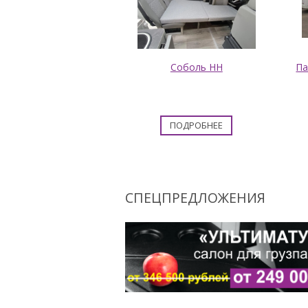
икальный салон
Соболь НН
Па
иматум" для Peugeot
Boxer
 249 000 руб.
ПОДРОБНЕЕ
ПОДРОБНЕЕ
СПЕЦПРЕДЛОЖЕНИЯ