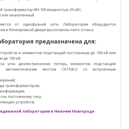
 трансформатор ИН-100 мощностью 20 кВт;
 или аналогичный.
ляется от однофазной сети. Лаборатория оборудуется
ом и блокировкой двери высоковольтного отсека.
аборатория предназначена для:
устройств и элементов подстанций постоянным до 100 кВ или
 до 100 кВ;
са угла диэлектрических потерь элементов подстанций
м автоматическим мостом СА7100-2 со встроенным
мерений;
ода трансформаторов;
ансформации;
ток постоянному току;
ляющих устройств.
редвижной лаборатории в Нижнем Новгороде