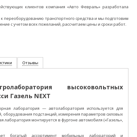
ействующих клиентов компания «Авто Февраль» разработала
 к переоборудованию транспортного средства и мы подготовим
ие с учетом всех пожеланий, рассчитаем цены и сроки работ.
истики
Отзывы
ролаборатория высоковольтных
си Газель NEXT
орная лаборатория — автолаборатория используется для
й, оборудования подстанций, измерения параметров силовых
я лаборатория монтируется в фургоне автомобиля («Газель»,
гает богатый ассортимент мобильных лабораторий и