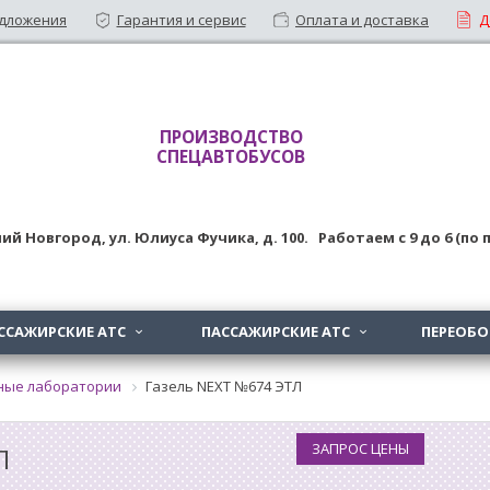
дложения
Гарантия и сервис
Оплата и доставка
Д
ПРОИЗВОДСТВО
СПЕЦАВТОБУСОВ
ий Новгород
,
ул. Юлиуса Фучика, д. 100
. Работаем с
9
до
6 (по
ССАЖИРСКИЕ АТС
ПАССАЖИРСКИЕ АТС
ПЕРЕОБ


ные лаборатории
Газель NEXT №674 ЭТЛ
ЗАПРОС ЦЕНЫ
Л