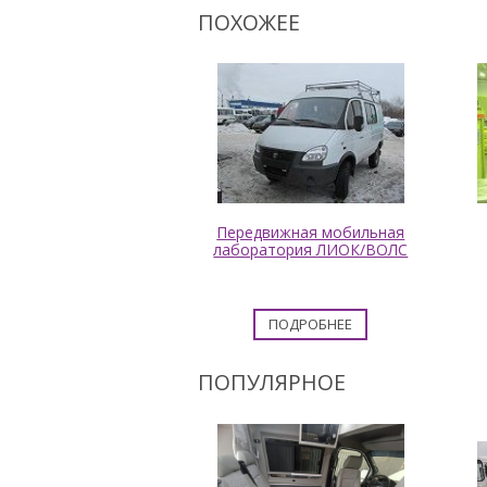
ПОХОЖЕЕ
ктротехническая
Передвижная мобильная
атория на базе ГАЗ
лаборатория ЛИОК/ВОЛС
33088
ПОДРОБНЕЕ
ПОДРОБНЕЕ
ПОПУЛЯРНОЕ