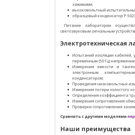
зажимами;
высоковольтный испытательный
образцовый конденсатор Р-5023
Питание лаборатории осуществ
светозвуковым сигнальным устройств
Электротехническая л
Испытаний изоляции кабелей, 
переменным (50 Гц) напряжением
Измерения емкости и танген
электронным компьютерны
конденсатором;
Проведения низковольтных из
Измерения потери холостого х
Определения коэффициента тр
Измерения сопротивления обмо
Проверки сопротивления зазем
Сравнить с другими моделями
пе
Наши преимущества