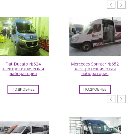


Fiat Ducato №624
Mercedes Sprinter №652
электротехническая
электротехническая
лаборатория
лаборатория
ПОДРОБНЕЕ
ПОДРОБНЕЕ

