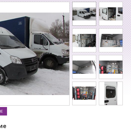
НЕ
ие