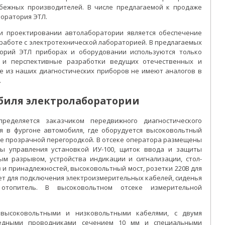
бежных производителей. В числе предлагаемой к продаже
оратория ЭТЛ.
и проектировании автолаборатории является обеспечение
работе с электротехнической лабораторией. В предлагаемых
орий ЭТЛ приборах и оборудовании используются только
 и перспективные разработки ведущих отечественных и
е из наших диагностических приборов не имеют аналогов в
.
биля электролаборатории
пределяется заказчиком передвижного диагностического
я в фургоне автомобиля, где оборудуется высоковольтный
ые прозрачной перегородкой. В отсеке оператора размещены
ы управления установкой ИУ-100, щиток ввода и защиты
ым разрывом, устройства индикации и сигнализации, стол-
 и принадлежностей, высоковольтный мост, розетки 220В для
ет для подключения электроизмерительных кабелей, сиденья
отопитель. В высоковольтном отсеке измерительной
 высоковольтными и низковольтными кабелями, с двумя
едными проводниками сечением 10 мм и специальными