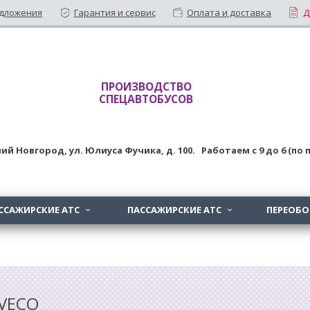
дложения
Гарантия и сервис
Оплата и доставка
Д
ПРОИЗВОДСТВО
СПЕЦАВТОБУСОВ
ий Новгород
,
ул. Юлиуса Фучика, д. 100
. Работаем с
9
до
6 (по
ССАЖИРСКИЕ АТС
ПАССАЖИРСКИЕ АТС
ПЕРЕОБ


VECO