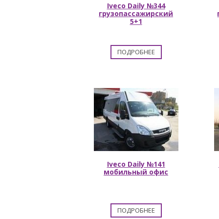
Iveco Daily №344
грузопассажирский
5+1
ПОДРОБНЕЕ
Iveco Daily №141
мобильный офис
ПОДРОБНЕЕ