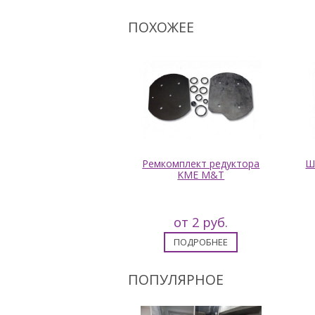
ПОХОЖЕЕ
Фильтр газа с
Ремкомплект редуктора
Ш
лотнителями для
KME M&T
дуктора OMVL HP
(пропан)
от 7 руб.
от 2 руб.
ПОДРОБНЕЕ
ПОДРОБНЕЕ
ПОПУЛЯРНОЕ