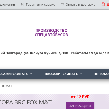
дложения
Гарантия и сервис
Оплата и доставка
Д
ПРОИЗВОДСТВО
СПЕЦАВТОБУСОВ
ий Новгород
,
ул. Юлиуса Фучика, д. 100
. Работаем с
9
до
6 (по
ССАЖИРСКИЕ АТС
ПАССАЖИРСКИЕ АТС
ПЕРЕОБ


FOX M&T
от 12 РУБ
ОРА BRC FOX M&T
ЗАПРОС ЦЕНЫ