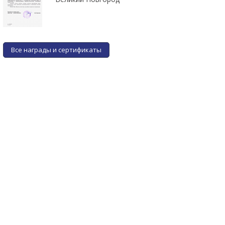
Все награды и сертификаты
Фильтр клапана газа OMB
Фильтр клапана газа BRC
M&T
M&T нового образца
от 2 руб.
от 2 руб.
ПОДРОБНЕЕ
ПОДРОБНЕЕ