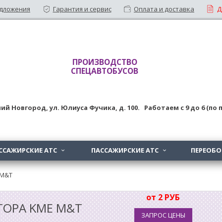
дложения
Гарантия и сервис
Оплата и доставка
Д
ПРОИЗВОДСТВО
СПЕЦАВТОБУСОВ
ий Новгород
,
ул. Юлиуса Фучика, д. 100
. Работаем с
9
до
6 (по
ССАЖИРСКИЕ АТС
ПАССАЖИРСКИЕ АТС
ПЕРЕОБ


 M&T
от 2 РУБ
ТОРА KME M&T
ЗАПРОС ЦЕНЫ