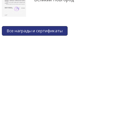
Все награды и сертификаты
Фитинг газовый угловой
Фитинг газовый угловой
М12\D12 (для редуктора)
M12\D10 (для редуктора)
от 3 руб.
от 3 руб.
ПОДРОБНЕЕ
ПОДРОБНЕЕ