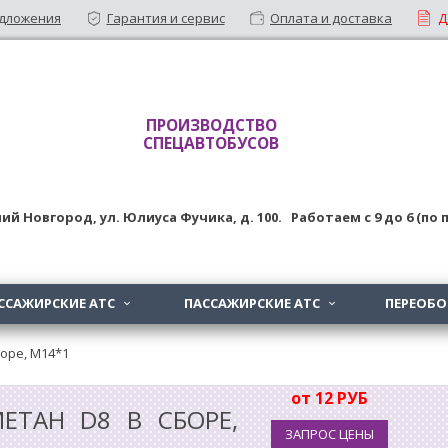
дложения
Гарантия и сервис
Оплата и доставка
Д
ПРОИЗВОДСТВО
СПЕЦАВТОБУСОВ
ий Новгород
,
ул. Юлиуса Фучика, д. 100
. Работаем с
9
до
6 (по
ССАЖИРСКИЕ АТС
ПАССАЖИРСКИЕ АТС
ПЕРЕОБ


боре, M14*1
от 12 РУБ
ЕТАН D8 В СБОРЕ,
ЗАПРОС ЦЕНЫ