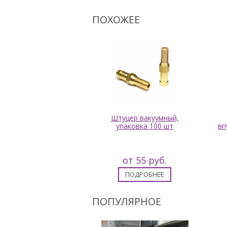
ПОХОЖЕЕ
аглушка М14*1
Штуцер вакуумный,
упаковка 100 шт
вп
от 2 руб.
от 55 руб.
ПОДРОБНЕЕ
ПОДРОБНЕЕ
ПОПУЛЯРНОЕ