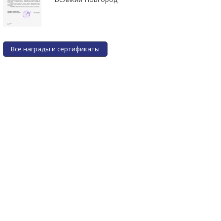
Все награды и сертификаты
Фитинг газовый угловой
Уголок преходник D6 на D8
M12\D10 (для редуктора)
c гайкой M10*1/G1/4-19
от 3 руб.
ПОДРОБНЕЕ
ПОДРОБНЕЕ