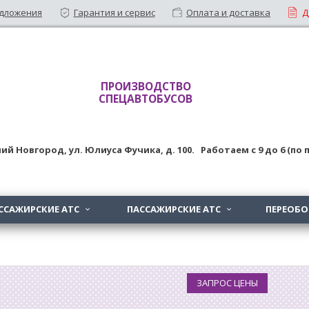
дложения
Гарантия и сервис
Оплата и доставка
Д
ПРОИЗВОДСТВО
СПЕЦАВТОБУСОВ
ий Новгород
,
ул. Юлиуса Фучика, д. 100
. Работаем с
9
до
6 (по
ССАЖИРСКИЕ АТС
ПАССАЖИРСКИЕ АТС
ПЕРЕОБ


ЗАПРОС ЦЕНЫ