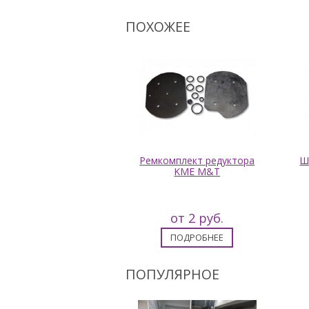
ПОХОЖЕЕ
Фильтр газа с
Ремкомплект редуктора
Ш
лотнителями для
KME M&T
дуктора OMVL HP
(пропан) -10шт
от 59 руб.
от 2 руб.
ПОДРОБНЕЕ
ПОДРОБНЕЕ
ПОПУЛЯРНОЕ