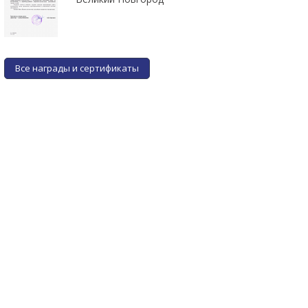
Все награды и сертификаты
Фильтр клапана газа OMB
Фильтр клапана газа BRC
M&T
M&T нового образца
от 2 руб.
от 2 руб.
ПОДРОБНЕЕ
ПОДРОБНЕЕ