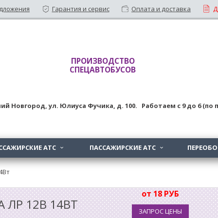
дложения
Гарантия и сервис
Оплата и доставка
Д
ПРОИЗВОДСТВО
СПЕЦАВТОБУСОВ
ий Новгород
,
ул. Юлиуса Фучика, д. 100
. Работаем с
9
до
6 (по
ССАЖИРСКИЕ АТС
ПАССАЖИРСКИЕ АТС
ПЕРЕОБ


4Вт
от 18 РУБ
 ЛР 12В 14ВТ
ЗАПРОС ЦЕНЫ